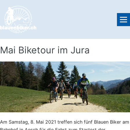
Skip
to
content
M
To
Mai Biketour im Jura
Am Samstag, 8. Mai 2021 treffen sich fünf Blauen Biker am
Bahnhof in Aesch für die Fahrt zum Startort der