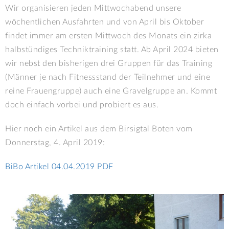
Wir organisieren jeden Mittwochabend unsere
wöchentlichen Ausfahrten und von April bis Oktober
findet immer am ersten Mittwoch des Monats ein zirka
halbstündiges Techniktraining statt. Ab April 2024 bieten
wir nebst den bisherigen drei Gruppen für das Training
(Männer je nach Fitnessstand der Teilnehmer und eine
reine Frauengruppe) auch eine Gravelgruppe an. Kommt
doch einfach vorbei und probiert es aus.
Hier noch ein Artikel aus dem Birsigtal Boten vom
Donnerstag, 4. April 2019:
BiBo Artikel 04.04.2019 PDF