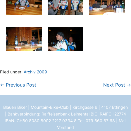
Filed under:
Archiv 2009
← Previous Post
Next Post →
Blauen Biker | Mountain-Bike-Club | Kirchgasse 6 | 4107 Ettingen
| Bankverbindung: Raiffeisenbank Leimental BIC: RAIFCH22774
IBAN: CH80 8080 8002 2217 0334 8 Tel:
079 660 67 68
|
Mail
Vorstand