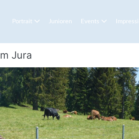
Portrait
Junioren
Events
Impress
im Jura