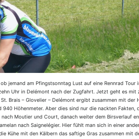
b jemand am Pfingstsonntag Lust auf eine Rennrad Tour im 
zehn Uhr in Delémont nach der Zugfahrt. Jetzt geht es mit 
– St. Brais – Glovelier – Delémont ergibt zusammen mit der
940 Höhenmeter. Aber dies sind nur die nackten Fakten, de
n nach Moutier und Court, danach weiter dem Birsverlauf e
melan nach Saignelégier. Hier fühlt man sich in einer ander
h die Kühe mit den Kälbern das saftige Gras zusammen mit 