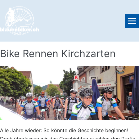
Skip
to
content
M
To
Bike Rennen Kirchzarten
Alle Jahre wieder: So könnte die Geschichte beginnen!
Doch überlassen wir das Geschichten erzählen den Profis.